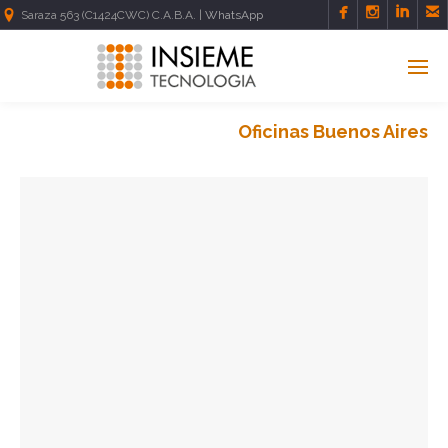




Saraza 563 (C1424CWC) C.A.B.A. |
WhatsApp
Oficinas Buenos Aires